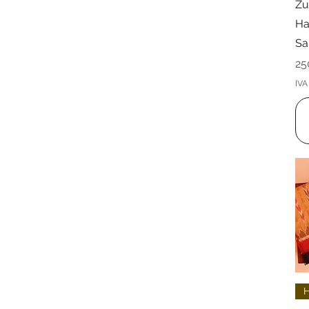
Zu
Ha
Sa
Pr
25
IVA 
H