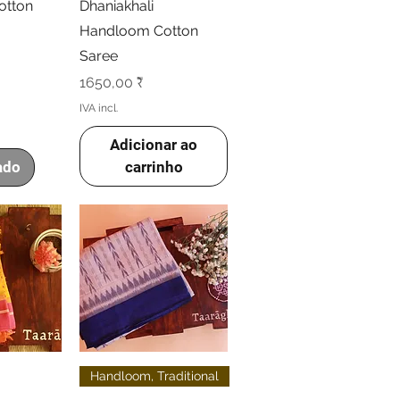
otton
Dhaniakhali
Handloom Cotton
Saree
Preço
1650,00 ₹
IVA incl.
Adicionar ao
ado
carrinho
o rápida
Visualização rápida
Handloom, Traditional