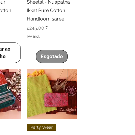
uri
Sheetal - Nuapatna
otton
Ikkat Pure Cotton
Handloom saree
Preço
2245,00 ₹
IVA incl.
ar ao
nho
Esgotado
o rápida
Visualização rápida
Party Wear