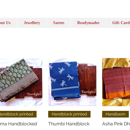
ut Us
Jewellery
Sarees
Readymades
Gift Card
Visualização rápida
Visualização rápida
Visualizaçã
andblock printed
Handblock printed
Handloom
ma Handblocked
Thumbi Handblock
Asha Pink Dh