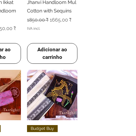
 Ikkat
Jhanvi Handloom Mul
andloom
Cotton with Sequins
Preço normal
Preço promocional
1850,00 ₹
1665,00 ₹
l
eço promocional
50,00 ₹
IVA incl.
ar ao
Adicionar ao
nho
carrinho
o rápida
Visualização rápida
Budget Buy