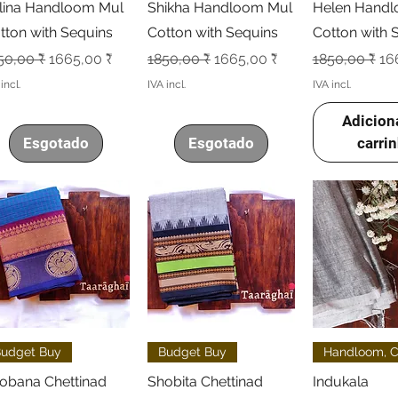
lina Handloom Mul
Shikha Handloom Mul
Helen Hand
tton with Sequins
Cotton with Sequins
Cotton with 
eço normal
Preço promocional
Preço normal
Preço promocional
Preço norma
Pr
50,00 ₹
1665,00 ₹
1850,00 ₹
1665,00 ₹
1850,00 ₹
16
incl.
IVA incl.
IVA incl.
Adicion
Esgotado
Esgotado
carri
Visualização rápida
Visualização rápida
Visualizaçã
udget Buy
Budget Buy
Handloom, C
obana Chettinad
Shobita Chettinad
Indukala