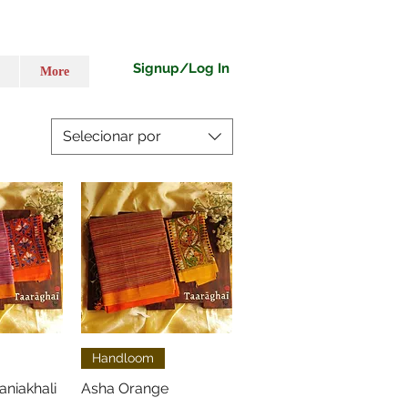
Signup/Log In
More
Selecionar por
o rápida
Visualização rápida
Handloom
aniakhali
Asha Orange