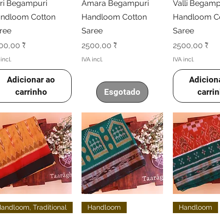
ri Begampuri
Amara Begampuri
Valli Begamp
ndloom Cotton
Handloom Cotton
Handloom C
ree
Saree
Saree
eço
Preço
Preço
00,00 ₹
2500,00 ₹
2500,00 ₹
incl.
IVA incl.
IVA incl.
Adicionar ao
Adicion
carrinho
Esgotado
carri
Visualização rápida
Visualização rápida
Visualizaçã
andloom, Traditional
Handloom
Handloom