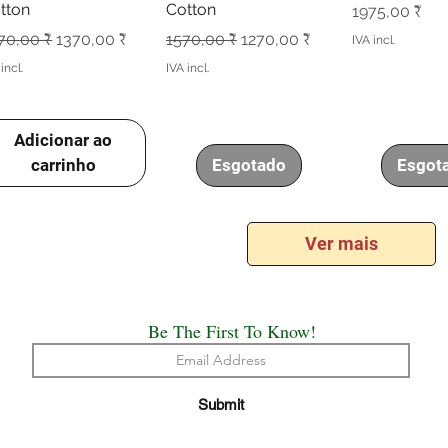
tton
Cotton
Preço
1975,00 ₹
eço normal
Preço promocional
Preço normal
Preço promocional
70,00 ₹
1370,00 ₹
1570,00 ₹
1270,00 ₹
IVA incl.
incl.
IVA incl.
Adicionar ao
carrinho
Esgotado
Esgot
Ver mais
Be The First To Know!
Submit