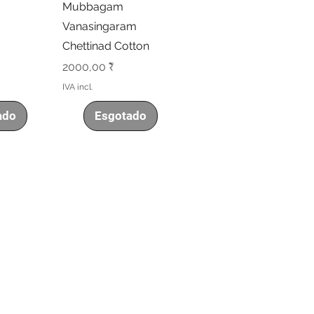
Mubbagam
Vanasingaram
Chettinad Cotton
Preço
2000,00 ₹
IVA incl.
ado
Esgotado