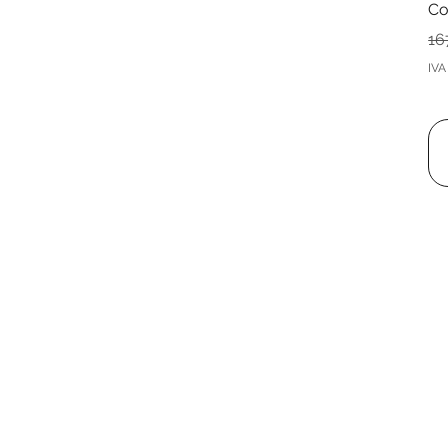
Co
Pr
16
IVA 