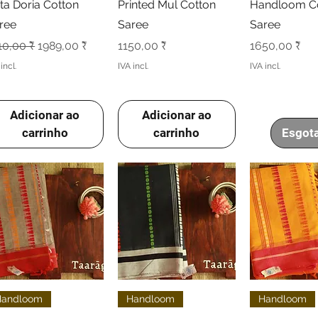
ta Doria Cotton
Printed Mul Cotton
Handloom C
ree
Saree
Saree
eço normal
Preço promocional
Preço
Preço
10,00 ₹
1989,00 ₹
1150,00 ₹
1650,00 ₹
incl.
IVA incl.
IVA incl.
Adicionar ao
Adicionar ao
carrinho
carrinho
Esgot
Visualização rápida
Visualização rápida
Visualizaçã
Handloom
Handloom
Handloom