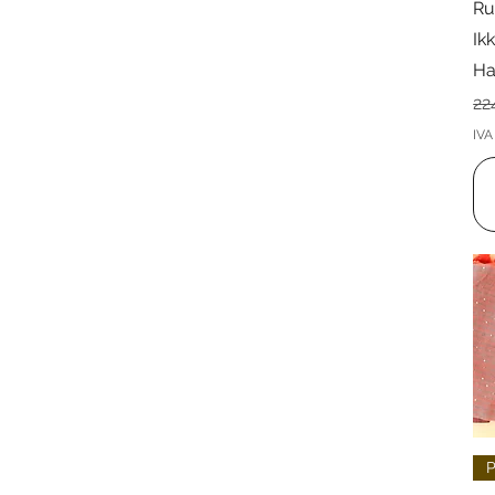
Ru
Ik
Ha
Pr
22
IVA 
P