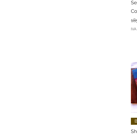
Se
Co
Pr
18
IVA 
B
Sh