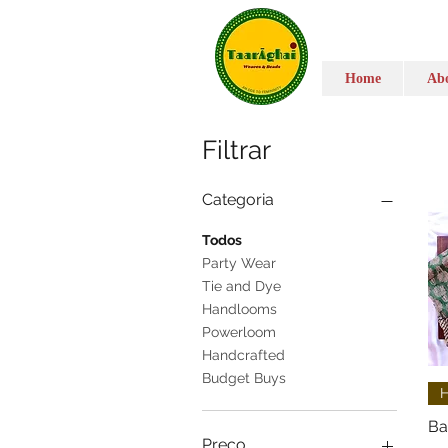
Home
Abo
Filtrar
Categoria
Todos
Party Wear
Tie and Dye
Handlooms
Powerloom
Handcrafted
Budget Buys
H
Ba
Preço