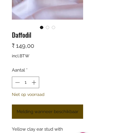
Daffodil
Prijs
₹ 149,00
incl.BTW
Aantal
*
Niet op voorraad
Melding wanneer beschikbaar
Yellow clay ear stud with