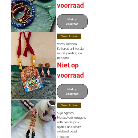
voorraad
Niet op
voorraad
New Arrival
Vamsi Krishna
Kathakali art kerala
mural painting on
pendant
Niet op
voorraad
Niet op
voorraad
New Arrival
Suja Agates
Multicolour nuggets
with pastel pink
agates and silver
oxidized bead
Prijs
₹ 799,00