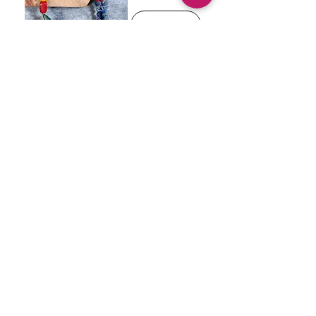
In
winkelwagen
New Arrival
Naka Sodalite Beads
with Lapiz Lazuli on a
Hnadpainted Pendant
Niet op
voorraad
Niet op
voorraad
New Arrival
Prakruti Agates
Beaded Jewellery
with Pendant in
Oxidized Silver
Niet op
voorraad