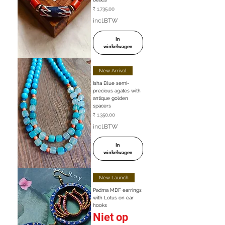
Prijs
₹ 1.735,00
incl.BTW
In
winkelwagen
New Arrival
Isha Blue semi-
precious agates with
antique golden
spacers
Prijs
₹ 1.350,00
incl.BTW
In
winkelwagen
New Launch
Padma MDF earrings
with Lotus on ear
hooks
Niet op