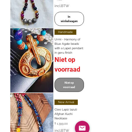
incl.BTW
In
winkelwagen
Handmade
Urmi - Harmony of
Blue Agate beads
with a Lapel pendant
in geru finish
Niet op
voorraad
Niet op
voorraad
New Arrival
Cleo Lapiz lazuli
Afghan Kuchi
Necklace
Prijs
₹ 1.399,00
incl.BTW