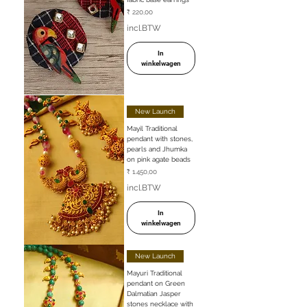
Prijs
₹ 220,00
incl.BTW
In
winkelwagen
New Launch
Mayil Traditional
pendant with stones,
pearls and Jhumka
on pink agate beads
Prijs
₹ 1.450,00
incl.BTW
In
winkelwagen
New Launch
Mayuri Traditional
pendant on Green
Dalmatian Jasper
stones necklace with