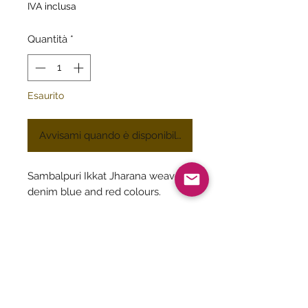
IVA inclusa
Quantità
*
Esaurito
Avvisami quando è disponibile
Sambalpuri Ikkat Jharana weave in
denim blue and red colours.
Be The First To Know!
Submit